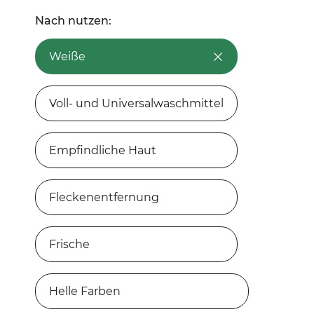
milde langanhaltende
Nach nutzen:
Frische
Weiße
0
Bewertung
Voll- und Universalwaschmittel
JETZT KAUFEN
Empfindliche Haut
Fleckenentfernung
Ariel All-in-1 PODS
Universalwaschmittel
Frische
0
Bewertung
Helle Farben
JETZT KAUFEN