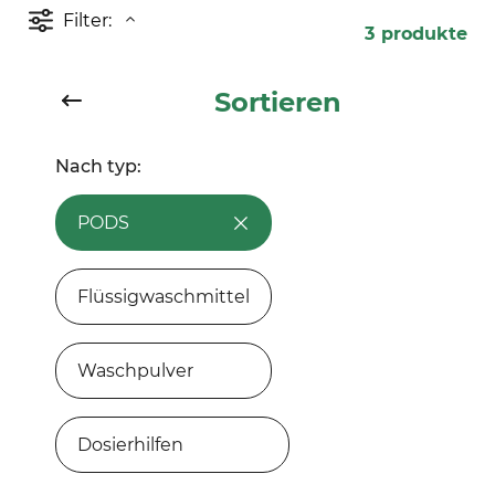
Filter:
3
produkte
Sortieren
Ariel All-in-1 PODS®
Nach typ:
Touch of
Unstoppables
PODS
0
Bewertung
Flüssigwaschmittel
JETZT KAUFEN
Waschpulver
Dosierhilfen
Ariel All-in-1 PODS®