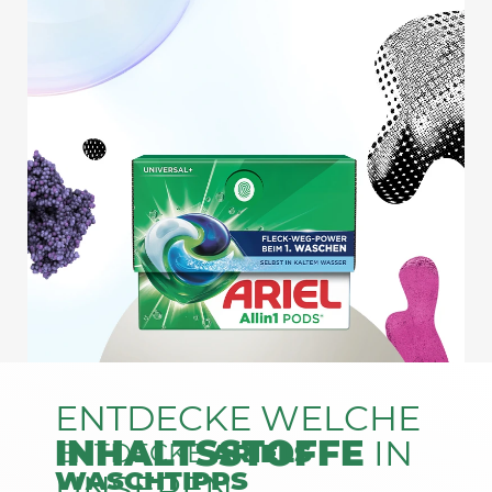
ENTDECKE WELCHE
INHALTSSTOFFE
IN
ENTDECKE
ARIELS
WASCHTIPPS
UNSEREN